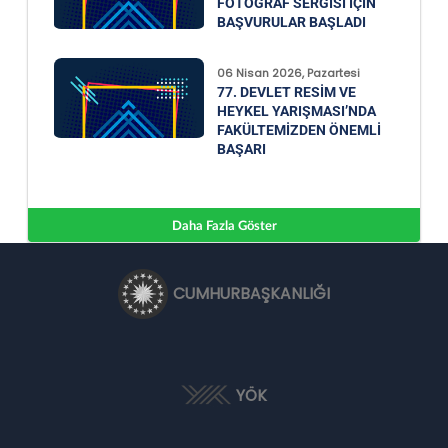
FOTOĞRAF SERGISI IÇIN
BAŞVURULAR BAŞLADI
06 Nisan 2026, Pazartesi
77. DEVLET RESIM VE
HEYKEL YARIŞMASI’NDA
FAKÜLTEMIZDEN ÖNEMLI
BAŞARI
Daha Fazla Göster
CUMHURBAŞKANLIĞI
YÖK