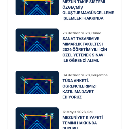
MEZUN TAKIP SISTEMI
ÖZGEÇMIŞ
OLUŞTURMA/GÜNCELLEME
İŞLEMLERI HAKKINDA
26 Haziran 2026, Cuma
SANAT TASARIM VE
MIMARLIK FAKÜLTESI
2026 ÖĞRETIM YILI İÇIN
ÖZEL YETENEK SINAVI
ILE ÖĞRENCI ALIMI.
04 Haziran 2026, Perşembe
TÜDA ANKETI:
ÖĞRENCILERIMIZI
KATILIMA DAVET
EDIYORUZ
12 Mayıs 2026, Salı
MEZUNIYET KIYAFETI
TEMINI HAKKINDA
DUYURU