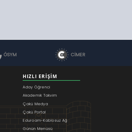
ÖSYM
CİMER
HIZLI ERIŞIM
Aday Öğrenci
Akademik Takvim
Çakü Medya
Çakü Portal
Eduroam-Kablosuz Ağ
Günün Menüsü