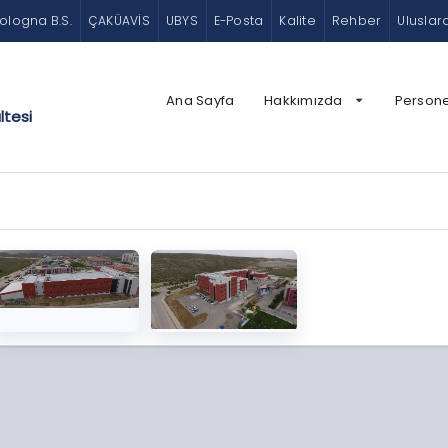
ologna B.S.
ÇAKÜAVİS
UBYS
E-Posta
Kalite
Rehber
Uluslar
Ana Sayfa
Hakkımızda
Persone
ltesi