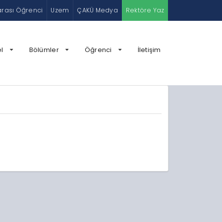
arası Öğrenci
Uzem
ÇAKÜ Medya
Rektöre Yaz
l
Bölümler
Öğrenci
İletişim