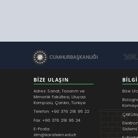
CUMHURBAŞKANLIĞI
BİZE ULAŞIN
BILGI
Adres: Sanat, Tasarım ve
Bize Ul
Mimarlık Fakültesi, Uluyazı
Bologn
Kampüsü, Çankırı, Türkiye
Komisy
Telefon: +90 376 218 95 22
ÇAKÜAV
Fax: +90 376 218 95 24
Elektro
E-Posta:
Sistemi
stm@karatekin.edu.tr
E-Posta