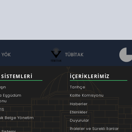
YÖK
TÜBİTAK
 SISTEMLERI
İÇERIKLERIMIZ
aşın
Tarihçe
a Eşgüdüm
Kalite Komisyonu
onu
Haberler
İS
Etkinlikler
nik Belge Yönetim
Duyurular
İhaleler ve Sürekli İlanlar
 Sistemi