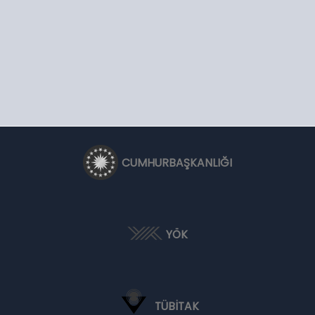
CUMHURBAŞKANLIĞI
YÖK
TÜBİTAK